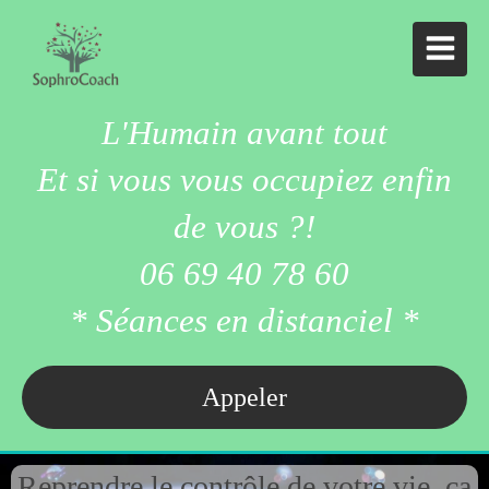
L'Humain avant tout
Et si vous vous occupiez enfin
de vous ?!
06 69 40 78 60
* Séances en distanciel *
Appeler
Reprendre le contrôle de votre vie, ça